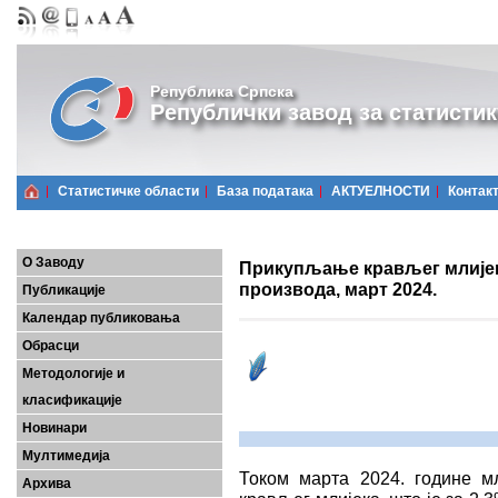
Република Српска
Републички завод за статистик
Статистичке области
Базa података
АКТУЕЛНОСТИ
Контак
О Заводу
Прикупљање крављег млијек
производа, март 2024.
Публикације
Календар публиковања
Обрасци
Методологије и
класификације
Новинари
Мултимедија
Током марта 2024. године м
Архива