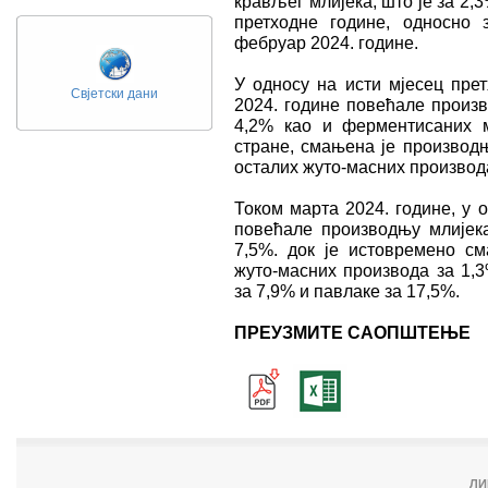
крављег млијека, што је за 2,
претходне године, односно
фебруар 2024. године.
У односу на исти мјесец пре
Свјетски дани
2024. године повећале произв
4,2% као и ферментисаних м
стране, смањена је производњ
осталих жуто-масних производа
Током марта 2024. године, у 
повећале производњу млијек
7,5%. док је истовремено с
жуто-масних производа за 1,
за 7,9% и павлаке за 17,5%.
ПРЕУЗМИТЕ САОПШТЕЊЕ
ЛИ