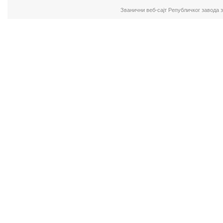
Званични веб-сајт Републичког завода 