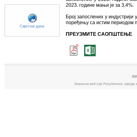
2023. године мањи је за 3,4%.
Број запослених у индустрији 
поређењу са истим периодом п
Свјетски дани
ПРЕУЗМИТЕ САОПШТЕЊЕ
ЛИ
Званични веб-сајт Републичког завода 