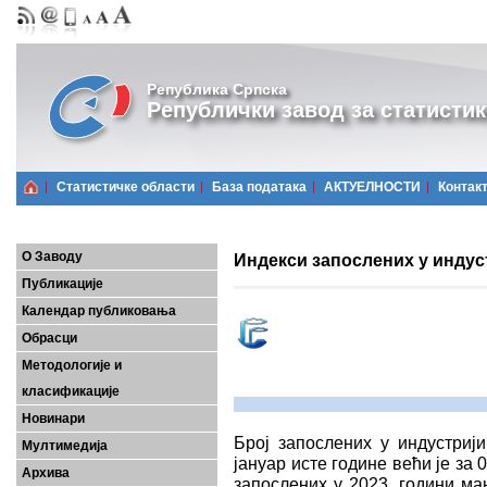
Република Српска
Републички завод за статистик
Статистичке области
Базa података
АКТУЕЛНОСТИ
Контак
О Заводу
Индекси запослених у индуст
Публикације
Календар публиковања
Обрасци
Методологије и
класификације
Новинари
Број запослених у индустриј
Мултимедија
јануар исте године већи је за 
Архива
запослених у 2023. години ма