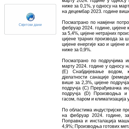
марту 2024. године у односу 
ниже за 0,1%, у односу на март
на децембар 2023. године више
Посматрано по намјени потро
Свјетски дани
фебруар 2024. године, цијене 
за 5,4%, цијене нетрајних про
цијене трајних производа за 
цијене енергије као и цијене 
ниже за 0,9%.
Посматрано по подручјима и
марту 2024. године у односу н
(Е) Снабдијевање водом, 
дјелатности санације (ремеди
више за 2,3%, цијене подручј
подручја (C) Прерађивачка ин
подручја (D) Производња и 
гасом, паром и климатизација у
По областима индустријске пр
на фебруар 2024. године, з
Поправка и инсталација маш
4,9%; Производња готових мет