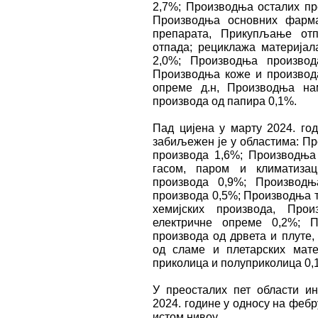
2,7%; Производња осталих пр
Производња основних фарма
препарата, Прикупљање отп
отпада; рециклажа материјал
2,0%; Производња производ
Производња коже и производ
опреме д.н, Производња на
производа од папира 0,1%.
Пад цијена у марту 2024. го
забиљежен је у областима: П
производа 1,6%; Производња 
гасом, паром и климатизац
производа 0,9%; Производњ
производа 0,5%; Производња т
хемијских производа, Про
електричне опреме 0,2%; 
производа од дрвета и плуте,
од сламе и плетарских мате
приколица и полуприколица 0,
У преосталих пет области ин
2024. године у односу на фебру
истом нивоу.