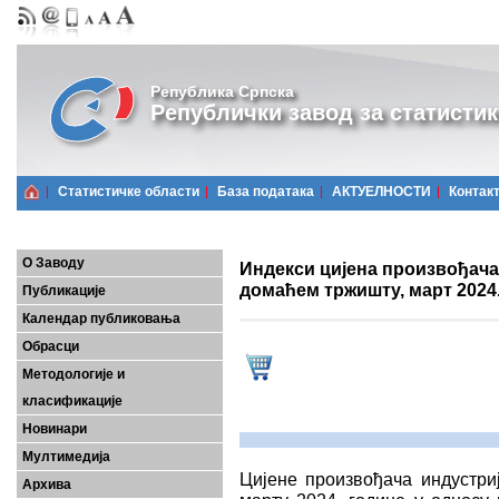
Република Српска
Републички завод за статистик
Статистичке области
Базa података
АКТУЕЛНОСТИ
Контак
О Заводу
Индекси цијена произвођача
домаћем тржишту, март 2024
Публикације
Календар публиковања
Обрасци
Методологије и
класификације
Новинари
Мултимедија
Цијенe произвођачa индустри
Архива