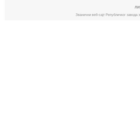
ЛИ
Званични веб-сајт Републичког завода 