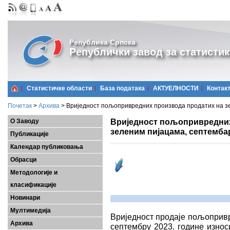
Република Српска
Републички завод за статистик
Статистичке области
Базa података
АКТУЕЛНОСТИ
Контак
Почетак
>
Архива
>
Вриједност пољопривредних производа продатих на зе
Вриједност пољопривредних
О Заводу
зеленим пијацама, септембар
Публикације
Календар публиковања
Обрасци
Методологије и
класификације
Новинари
Мултимедија
Вриједност продаjе пољопривр
Архива
септембру 2023. године износ