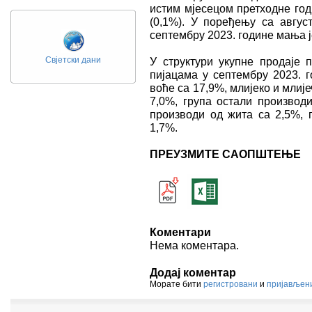
истим мјесецом претходне го
(0,1%). У поређењу са август
септембру 2023. године мања је
Свјетски дани
У структури укупне продаје
пијацама у септембру 2023. г
воће са 17,9%, млијеко и млије
7,0%, група остали производи
производи од жита са 2,5%, 
1,7%.
ПРЕУЗМИТЕ САОПШТЕЊЕ
Коментари
Нема коментара.
Додај коментар
Морате бити
регистровани
и
пријављен