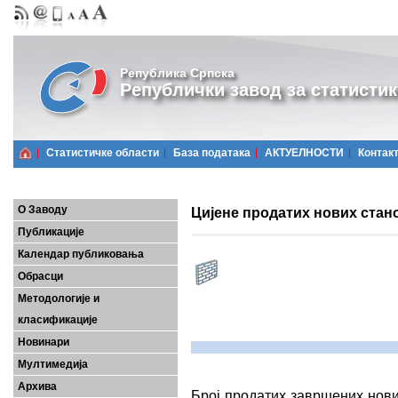
Република Српска
Републички завод за статистик
Статистичке области
Базa података
АКТУЕЛНОСТИ
Контак
О Заводу
Цијене продатих нових стано
Публикације
Календар публиковања
Обрасци
Методологије и
класификације
Новинари
Мултимедија
Архива
Број продатих завршених нови