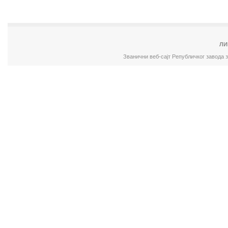
ЛИ
Званични веб-сајт Републичког завода 