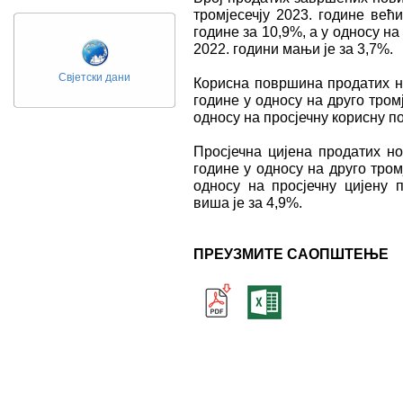
тромјесечју 2023. године већи
године зa 10,9%, а у односу на
2022. години мањи је за 3,7%.
Свјетски дани
Корисна површина продатих но
године у односу на друго тромј
односу на просјечну корисну по
Просјечна цијена продатих но
године у односу на друго тром
односу на просјечну цијену 
виша је за 4,9%.
ПРЕУЗМИТЕ САОПШТЕЊЕ