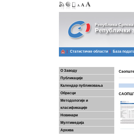
Република Српска
Републички з
Статистичке области
Базa подат
О Заводу
Саопштењ
Публикације
Календар публиковања
Обрасци
САОПШТ
Методологије и
класификације
Новинари
Мултимедија
Архива