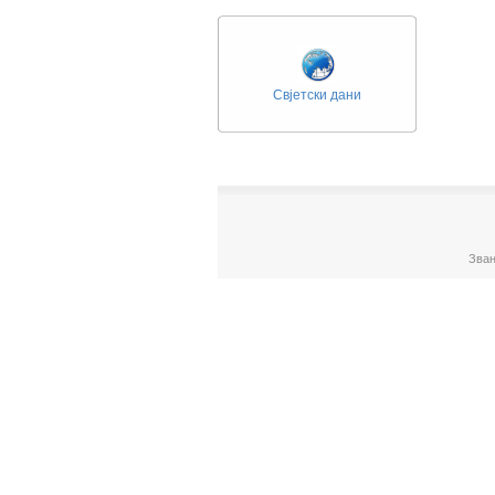
Свјетски дани
Зван