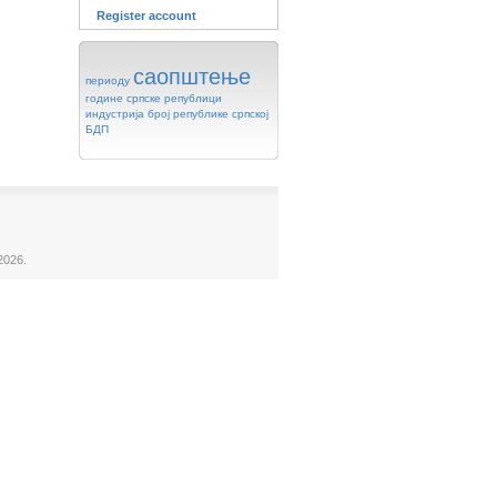
Register account
саопштење
периоду
године
српске
републици
индустрија
број
републике
српској
БДП
2026.