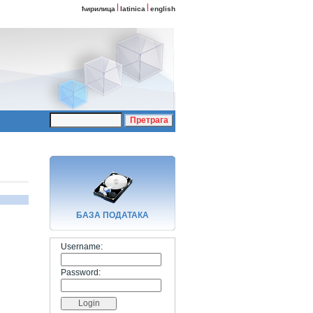
ћирилица
latinica
english
БАЗA ПОДАТАКА
Username:
Password: