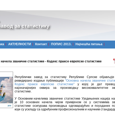
авод за статистику
ака
АКТУЕЛНОСТИ
Контакт
ПОПИС 2013.
Најчешћa питања
 начела званичне статистике - Кодекс праксе европске статистике
Републички завод за статистику Републике Српске објављује
ревидирано издање публикације
"Основна начела званичне стати
Кодекс праксе европске статистике"
у којој је дат прево
најзначајнијих оквира за производњу висококвалитетне зв
статистике.
У Основним начелима званичне статистике Уједињених нација н
је 10 основних начела чијом примјеном се у системима зв
статистике осигурава производња одговарајућих и поузданих п
који су ускладу са одређеним професионалним и научним стандард