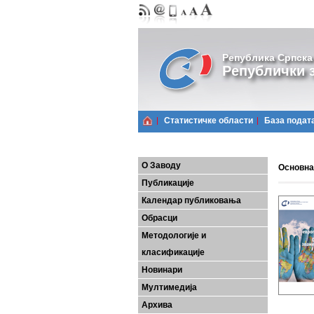
Република Српска
Републички з
Статистичке области
Базa подат
О Заводу
Основна
Публикације
Календар публиковања
Обрасци
Методологије и
класификације
Новинари
Мултимедија
Архива