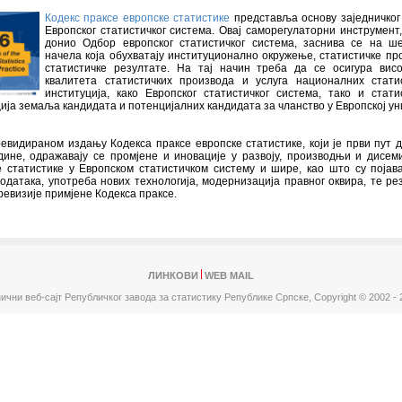
Кодекс праксе европске статистике
представља основу заједничког
Европског статистичког система. Овај саморегулаторни инструмент, 
донио Одбор европског статистичког система, заснива се на ш
начела која обухватају институционално окружење, статистичке пр
статистичке резултате. На тај начин треба да се осигура вис
квалитета статистичких производа и услуга националних стати
институција, како Европског статистичког система, тако и стати
ија земаља кандидата и потенцијалних кандидата за чланство у Европској уни
евидираном издању Кодекса праксе европске статистике, који је први пут 
дине, одражавају се промјене и иновације у развоју, производњи и дисем
е статистике у Европском статистичком систему и шире, као што су појав
одатака, употреба нових технологија, модернизација правног оквира, те ре
ревизије примјене Кодекса праксе.
ЛИНКОВИ
WEB MAIL
ични веб-сајт Републичког завода за статистику Републике Српске,
Copyright © 2002 - 