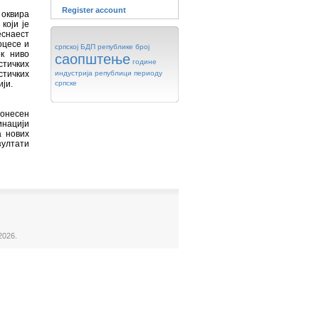
Register account
 оквира
који је
еснаест
оцесе и
српској
БДП
републике
број
ок ниво
саопштење
године
стичких
стичких
индустрија
републици
периоду
ји.
српске
донесен
инацији
а нових
зултати
2026.