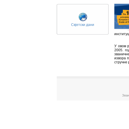
Свјетски дани
институц
У овом р
2005. го
званичн
извора п
стручне 
Зван