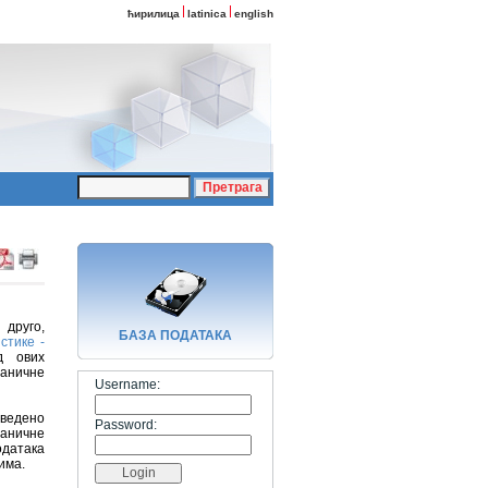
ћирилица
latinica
english
 друго,
БАЗA ПОДАТАКА
стике -
д ових
аничне
Username:
аведено
Password:
аничне
одатака
има.