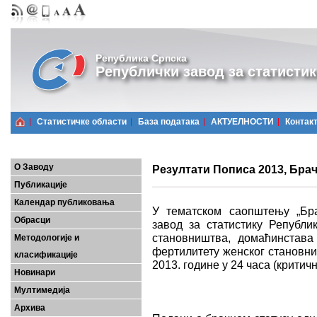
Република Српска
Републички завод за статистик
Статистичке области
Базa података
АКТУЕЛНОСТИ
Контак
О Заводу
Резултати Пописа 2013, Бра
Публикације
Календар публиковања
У тематском саопштењу „Бра
Обрасци
завод за статистику Републи
становништва, домаћинстава
Методологије и
фертилитету женског становни
класификације
2013. године у 24 часа (критич
Новинари
Мултимедија
Архива