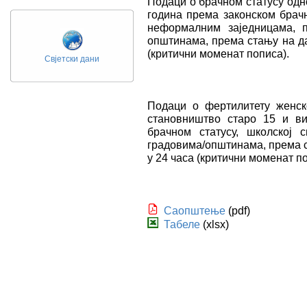
Подаци о брачном статусу одн
година према законском брачн
неформалним заједницама, п
општинама, према стању на да
(критични моменат пописа).
Свјетски дани
Подаци о фертилитету женск
становништво старо 15 и ви
брачном статусу, школској 
градовима/општинама, према с
у 24 часа (критични моменат по
Саопштење
(pdf)
Табеле
(xlsx)