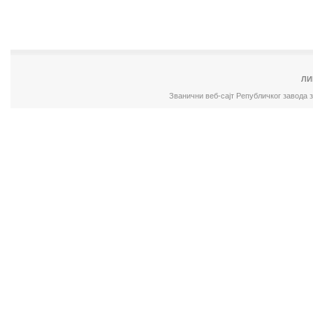
ЛИ
Званични веб-сајт Републичког завода 