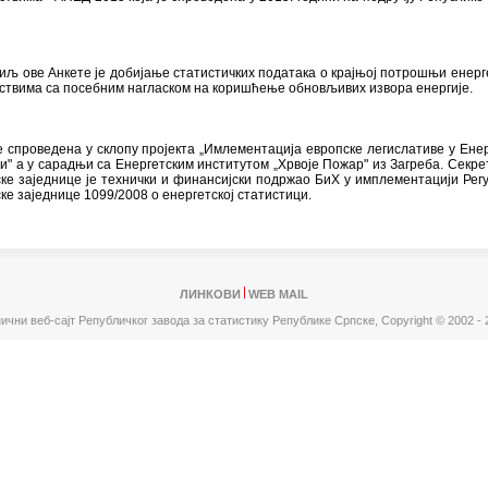
иљ ове Анкете је добијање статистичких података о крајњој потрошњи енерг
ствима са посебним нагласком на коришћење обновљивих извора енергије.
е спроведена у склопу пројекта „Имлементација европске легислативе у Енер
и" а у сарадњи са Енергетским институтом „Хрвоје Пожар" из Загреба. Секре
ке заједнице је технички и финансијски подржао БиХ у имплементацији Рег
ке заједнице 1099/2008 о енергетској статистици.
ЛИНКОВИ
WEB MAIL
ични веб-сајт Републичког завода за статистику Републике Српске,
Copyright © 2002 - 