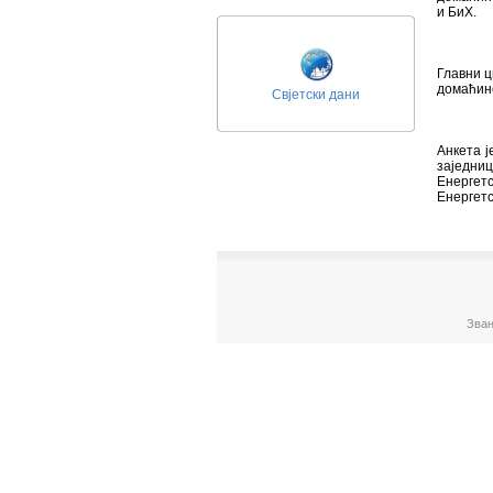
и БиХ.
Главни ц
домаћин
Свјетски дани
Анкета ј
заједниц
Енергетс
Енергетс
Зван