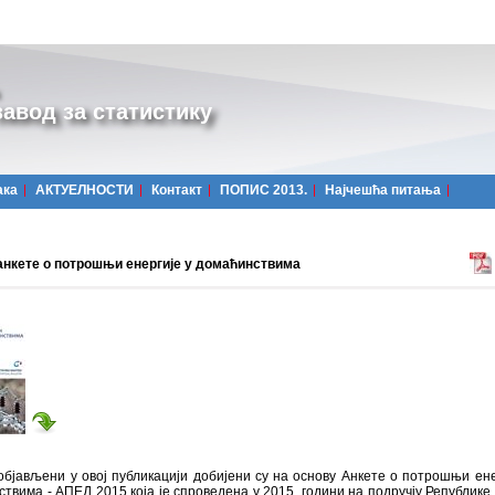
авод за статистику
ака
АКТУЕЛНОСТИ
Контакт
ПОПИС 2013.
Најчешћa питања
анкете о потрошњи енергије у домаћинствима
бјављени у овој публикацији добијени су на основу Анкете о потрошњи ене
твима - АПЕД 2015 која је спроведена у 2015. години на подручју Републике