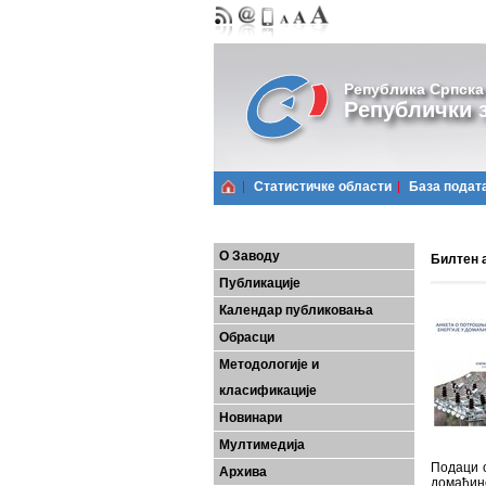
Република Српска
Републички з
Статистичке области
Базa подат
О Заводу
Билтен 
Публикације
Календар публиковања
Обрасци
Методологије и
класификације
Новинари
Мултимедија
Подаци о
Архива
домаћинс