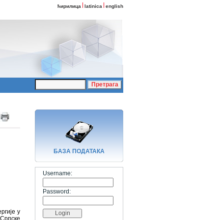
ћирилица
latinica
english
БАЗA ПОДАТАКА
Username:
Password:
ргије у
 Српске