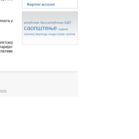
Register account
ената у
републике
број
републици
БДП
саопштење
године
српској
периоду
индустрија
српске
гетској
таријат
улативе
2026.