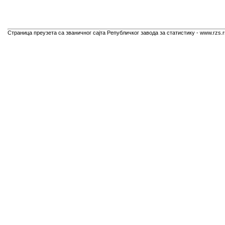
Страница преузета са званичног сајта Републичког завода за статистику - www.rzs.r