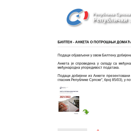
Република Српска
Републички з
БИЛТЕН - АНКЕТА О ПОТРОШЊИ ДОМАЋИ
Подаци објављени у овом Билтену добијени
Анкета је спроведена у складу са међун
међународна упоредивост података.
Подаци добијени из Анкете презентовани с
гласник Републике Српске", број 85/03), у