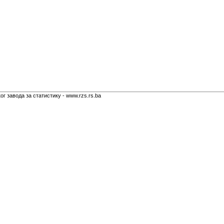
г завода за статистику - www.rzs.rs.ba