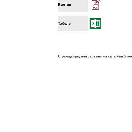
Билтен
Табеле
Страница преузета са званичног сајта Републичко