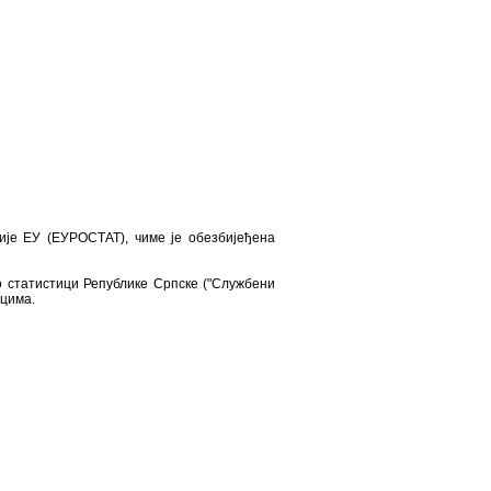
ије ЕУ (ЕУРОСТАТ), чиме је обезбијеђена
 о статистици Републике Српске ("Службени
ицима.