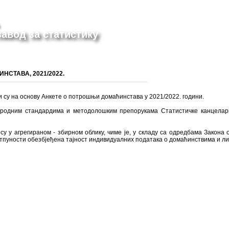
авод за статистику
НСТАВА, 2021/2022.
 су на основу Анкете о потрошњи домаћинстава у 2021/2022. години.
ародним стандардима и методолошким препорукама Статистичке канцелар
у у агрегираном - збирном облику, чиме је, у складу са одредбама Закона
 потпуности обезбјеђена тајност индивидуалних података о домаћинствима и л