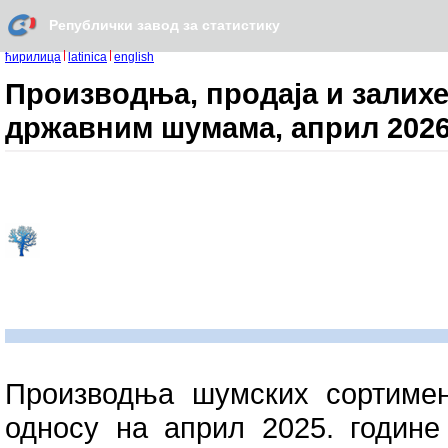
Републички завод за статистику
ћирилица
latinica
english
Производња, продаја и залих
државним шумама, април 2026
Производња шумских сортимен
односу на април 2025. године