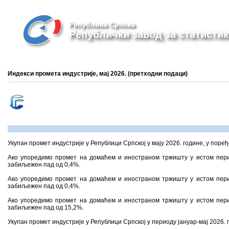
Република Српска
Републички завод за статистик
Индекси промета индустријe, мај 2026. (претходни подаци)
Укупан промет индустрије у Републици Српској у мају 2026. године, у поређ
Ако упоредимо промет на домаћем и иностраном тржишту у истом пери
забиљежен пад од 0,4%.
Ако упоредимо промет на домаћем и иностраном тржишту у истом пери
забиљежен пад од 0,4%.
Ако упоредимо промет на домаћем и иностраном тржишту у истом пери
забиљежен пад од 15,2%.
Укупан промет индустрије у Републици Српској у периоду јануар-мај 2026.