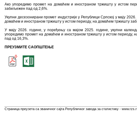
Ако упоредимо промет на домаћем и иностраном тржишту у истом пери
забиљежен пад од 2,6%.
Укупни десезонирани промет индустрије у Републици Српској у мају 2026.
домаћем и иностраном тржишту у истом периоду, на домаћем тржишту заби
У мају 2026. године, у поређењу са мајом 2025. године, укупни кален
упоредимо промет на домаћем и иностраном тржишту у истом периоду, н
пад од 16,3%.
ПРЕУЗМИТЕ САОПШТЕЊЕ
Страница преузета са званичног сајта Републичког завода за статистику - www.rzs.r