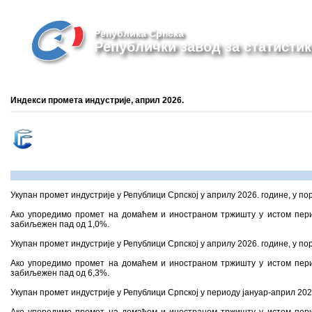
Република Српска
Републички завод за статистик
Индекси промета индустријe, април 2026.
Укупан промет индустрије у Републици Српској у априлу 2026. године, у по
Ако упоредимо промет на домаћем и иностраном тржишту у истом пери
забиљежен пад од 1,0%.
Укупан промет индустрије у Републици Српској у априлу 2026. године, у по
Ако упоредимо промет на домаћем и иностраном тржишту у истом пери
забиљежен пад од 6,3%.
Укупан промет индустрије у Републици Српској у периоду јануар-април 202