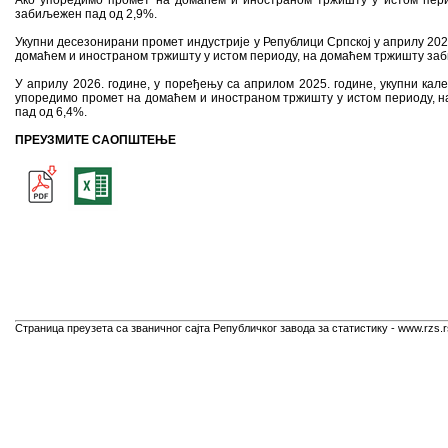
Ако упоредимо промет на домаћем и иностраном тржишту у истом пери
забиљежен пад од 2,9%.
Укупни десезонирани промет индустрије у Републици Српској у априлу 2026
домаћем и иностраном тржишту у истом периоду, на домаћем тржишту заб
У априлу 2026. године, у поређењу са априлом 2025. године, укупни ка
упоредимо промет на домаћем и иностраном тржишту у истом периоду, н
пад од 6,4%.
ПРЕУЗМИТЕ САОПШТЕЊЕ
Страница преузета са званичног сајта Републичког завода за статистику - www.rzs.r