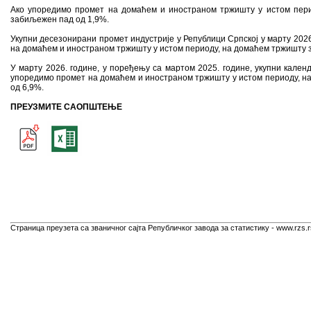
Ако упоредимо промет на домаћем и иностраном тржишту у истом пери
забиљежен пад од 1,9%.
Укупни десезонирани промет индустрије у Републици Српској у марту 2026
на домаћем и иностраном тржишту у истом периоду, на домаћем тржишту з
У марту 2026. године, у поређењу са мартом 2025. године, укупни кале
упоредимо промет на домаћем и иностраном тржишту у истом периоду, н
од 6,9%.
ПРЕУЗМИТЕ САОПШТЕЊЕ
Страница преузета са званичног сајта Републичког завода за статистику - www.rzs.r