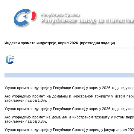
Република Српска
Републички завод за статистик
Индекси промета индустријe, април 2026. (претходни подаци)
Укупан промет индустрије у Републици Српској у априлу 2026. године, у по
Ако упоредимо промет на домаћем и иностраном тржишту у истом пери
забиљежен пад од 1,0%.
Укупан промет индустрије у Републици Српској у априлу 2026. године, у по
Ако упоредимо промет на домаћем и иностраном тржишту у истом пери
забиљежен пад од 6,3%.
Укупан промет индустрије у Републици Српској у периоду јануар-април 202