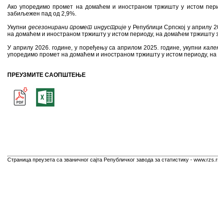
Ако упоредимо промет на домаћем и иностраном тржишту у истом пери
забиљежен пад од 2,9%.
Укупни
десезониран
и промет индустрије
у Републици Српској у априлу 2
на домаћем и иностраном тржишту у истом периоду, на домаћем тржишту з
У априлу 2026. године, у поређењу са априлом 2025. године, укупни
кале
упоредимо промет на домаћем и иностраном тржишту у истом периоду, на 
ПРЕУЗМИТЕ САОПШТЕЊЕ
Страница преузета са званичног сајта Републичког завода за статистику - www.rzs.r