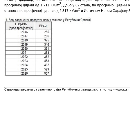
2
просјечној цијени од 1 711 КМ/m
, Добоју 62 стана, по просјечној цијени 
2
станова, по просјечној цијени од 2 317 КМ/m
и Источном Новом Сарајеву 33
Страница преузета са званичног сајта Републичког завода за статистику - www.rzs.r