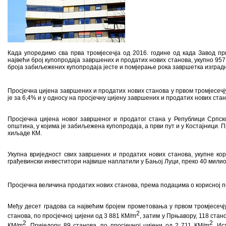
Када упоредимо сва прва тромјесечја од 2016. године од када Завод пр
највећи број купопродаја завршених и продатих нових станова, укупно 957,
броја забиљежених купопродаја јесте и помјерање рока завршетка изградње
Просјечна цијена завршених и продатих нових станова у првом тромјесечј
је за 6,4% и у односу на просјечну цијену завршених и продатих нових стан
Просјечна цијена новог завршеног и продатог стана у Републици Српско
општина, у којима је забиљежена купопродаја, а први пут и у Костајници.
хиљаде КМ.
Укупна вриједност свих завршених и продатих нових станова, укупне ко
грађевински инвеститори највише наплатили у Бањој Луци, преко 40 милио
Просјечна величина продатих нових станова, према подацима о корисној по
Међу десет градова са највећим бројем прометовања у првом тромјесечју
2
станова, по просјечној цијени од 3 881 КМ/m
, затим у Прњавору, 118 стан
2
2
КМ/m
, Приједору 89 станова, по просјечној цијени од 2 711 КМ/m
, Ис