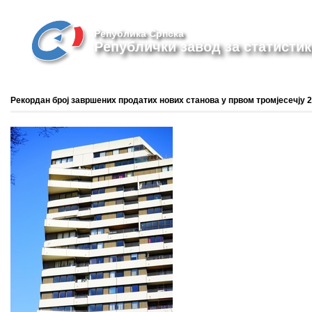
Република Српска
Републички завод за статистик
Рекордан број завршених продатих нових станова у првом тромјесечју 2