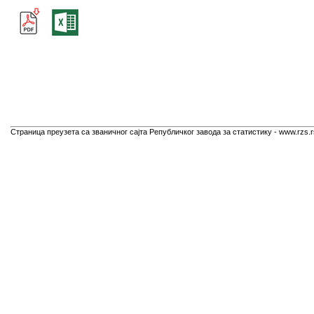
Страница преузета са званичног сајта Републичког завода за статистику - www.rzs.r