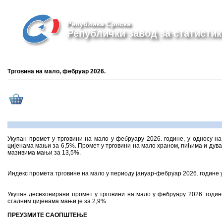
Република Српска
Републички завод за статистик
Трговина на мало, фебруар 2026.
Укупан промет у трговини на мало у фебруару 2026. године, у односу на 
цијенама мањи за 6,5%. Промет у трговини на мало храном, пићима и дуван
мазивима мањи за 13,5%.
Индекс промета трговине на мало у периоду јануар-фебруар 2026. године у 
Укупан десезонирани промет у трговини на мало у фебруару 2026. године,
сталним цијенама мањи је за 2,9%.
ПРЕУЗМИТЕ САОПШТЕЊЕ