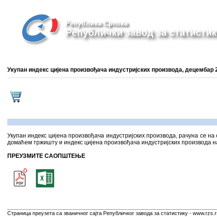
Република Српска
Републички завод за статистик
Укупан индекс цијена произвођача индустријских производа, децембар 
Укупан индекс цијена произвођача индустријских производа, рачуна се на
домаћем тржишту и индекс цијена произвођача индустријских производа н
ПРЕУЗМИТЕ САОПШТЕЊЕ
Страница преузета са званичног сајта Републичког завода за статистику - www.rzs.r