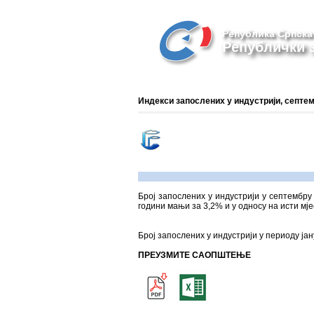
Република Српска
Републички з
Индекси запослених у индустрији, септем
Број запослених у индустрији у септембру 
години мањи за 3,2% и у односу на исти мј
Број запослених у индустрији у периоду ја
ПРЕУЗМИТЕ САОПШТЕЊЕ