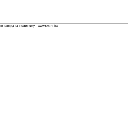
г завода за статистику - www.rzs.rs.ba