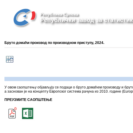
Република Српска
Републички завод за статистик
Бруто домаћи производ по производном приступу, 2024.
У овом саопштењу објављују се подаци о бруто домаћем производу и бруто 
а заснован је на концепту Европског система рачуна из 2010. године (Europ
ПРЕУЗМИТЕ САОПШТЕЊЕ