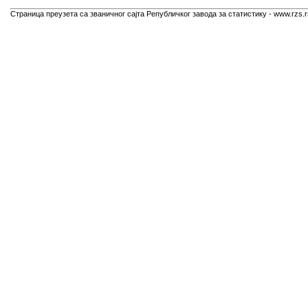
Страница преузета са званичног сајта Републичког завода за статистику - www.rzs.r