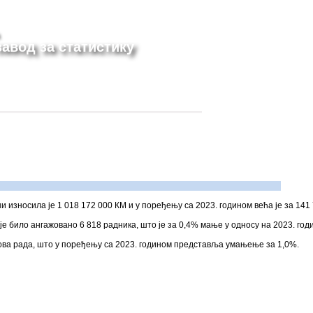
авод за статистику
и износила је 1 018 172 000 КМ и у поређењу са 2023. годином већа је за 141
е било ангажовано 6 818 радника, што је за 0,4% мање у односу на 2023. годи
сова рада, што у поређењу са 2023. годином представља умањење за 1,0%.