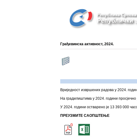
Република Српска
Републички з
Грађевинска активност, 2024.
Вриједност извршених радова у 2024. годин
На градилиштима у 2024. години просјечно ј
У 2024. години остварено је 13 393 000 ча
ПРЕУЗМИТЕ САОПШТЕЊЕ