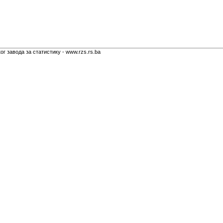
г завода за статистику - www.rzs.rs.ba