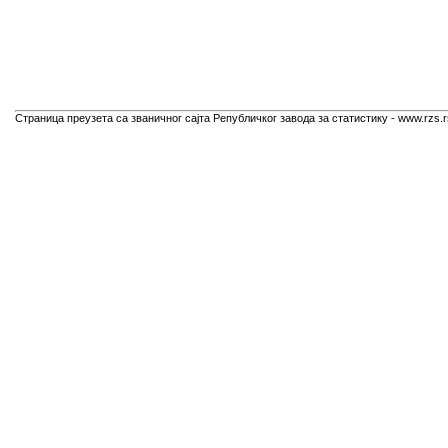
Страница преузета са званичног сајта Републичког завода за статистику - www.rzs.r