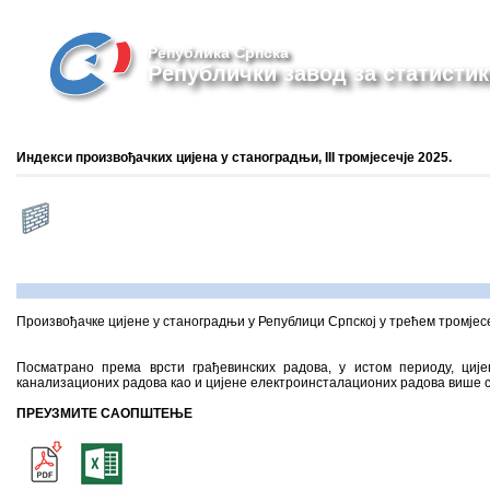
Република Српска
Републички завод за статистик
Индекси произвођачких цијена у станоградњи, III тромјесечје 2025.
Произвођачке цијене у станоградњи у Републици Српској у трећем тромјесеч
Посматрано према врсти грађевинских радова, у истом периоду, циј
канализационих радова као и цијене електроинсталационих радова више су
ПРЕУЗМИТЕ САОПШТЕЊЕ