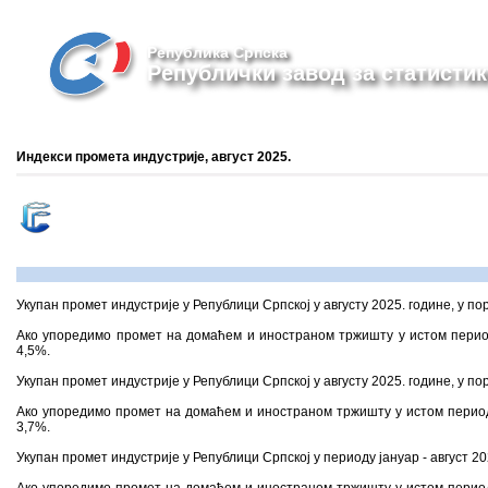
Република Српска
Републички завод за статистик
Индекси промета индустријe, август 2025.
Укупан промет индустрије у Републици Српској у августу 2025. године, у по
Ако упоредимо промет на домаћем и иностраном тржишту у истом перио
4,5%.
Укупан промет индустрије у Републици Српској у августу 2025. године, у по
Ако упоредимо промет на домаћем и иностраном тржишту у истом период
3,7%.
Укупан промет индустрије у Републици Српској у периоду јануар - август 2