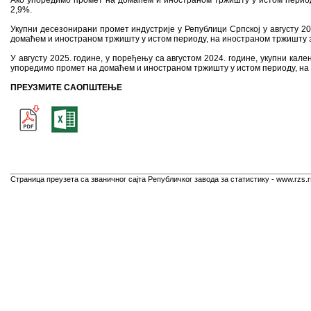
Ако упоредимо промет на домаћем и иностраном тржишту у истом период
2,9%.
Укупни десезонирани промет индустрије у Републици Српској у августу 202
домаћем и иностраном тржишту у истом периоду, на иностраном тржишту з
У августу 2025. године, у поређењу са августом 2024. године, укупни ка
упоредимо промет на домаћем и иностраном тржишту у истом периоду, на 
ПРЕУЗМИТЕ САОПШТЕЊЕ
Страница преузета са званичног сајта Републичког завода за статистику - www.rzs.r