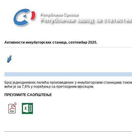
Република Српска
Републички завод за статистик
Активности инкубаторских станица, септембар 2025.
Број једнодневних пилића произведених у инкубаторским станицама током 
већи је за 7,6% у поређењу са претходним мјесецом.
ПРЕУЗМИТЕ САОПШТЕЊЕ