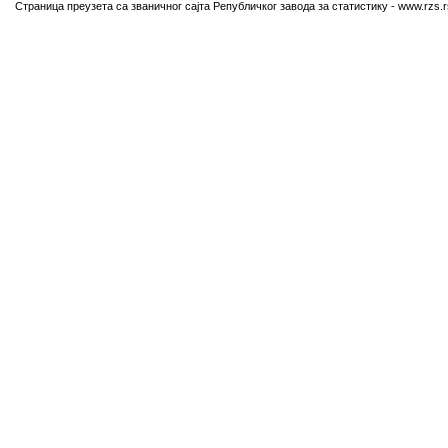
Страница преузета са званичног сајта Републичког завода за статистику - www.rzs.r