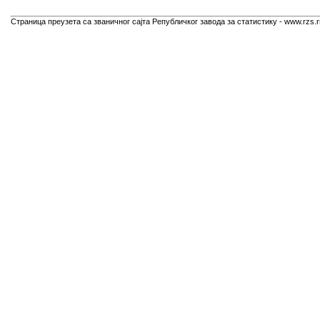
Страница преузета са званичног сајта Републичког завода за статистику - www.rzs.r