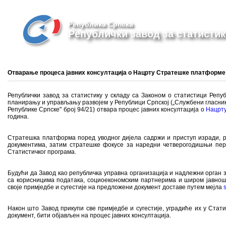
Република Српска
Републички завод за статистик
Отварање процеса јавних консултација о Нацрту Стратешке платформе
Републички завод за статистику у складу са Законом о статистици Репу
планирању и управљању развојем у Републици Српској („Службени гласник
Републике Српске" број 94/21) отвара процес јавних консултација о
Нацрт
година.
Стратешка платформа поред уводног дијела садржи и приступ изради, ре
документима, затим стратешке фокусе за наредни четверогодишњи перио
Статистичког програма.
Будући да Завод као републичка управна организација и надлежни орган 
са корисницима података, социоекономским партнерима и широм јавношћ
своје примједбе и сугестије на предложени документ доставе путем мејла
Након што Завод прикупи све примједбе и сугестије, уградиће их у Стати
документ, бити објављен на процес јавних консултација.