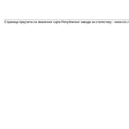
Страница преузета са званичног сајта Републичког завода за статистику - www.rzs.r