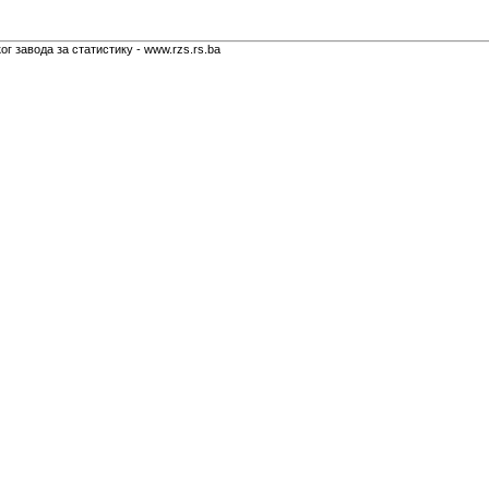
г завода за статистику - www.rzs.rs.ba