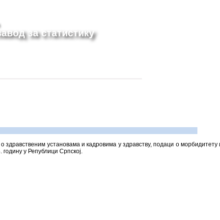
авод за статистику
о здравственим установама и кадровима у здравству, подаци о морбидитету
. годину у Републици Српској.