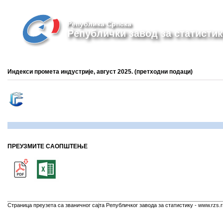
Република Српска
Републички завод за статистик
Индекси промета индустријe, август 2025. (претходни подаци)
ПРЕУЗМИТЕ САОПШТЕЊЕ
Страница преузета са званичног сајта Републичког завода за статистику - www.rzs.r