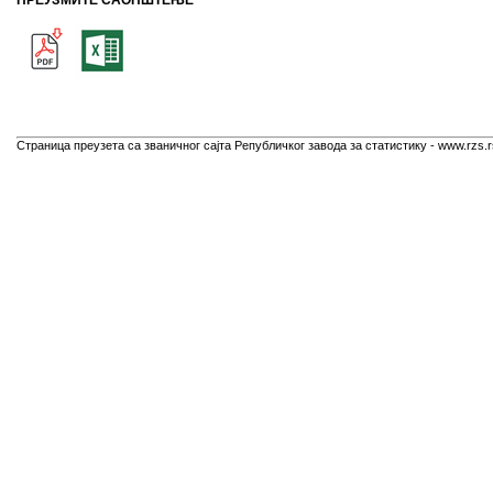
ПРЕУЗМИТЕ САОПШТЕЊЕ
Страница преузета са званичног сајта Републичког завода за статистику - www.rzs.r