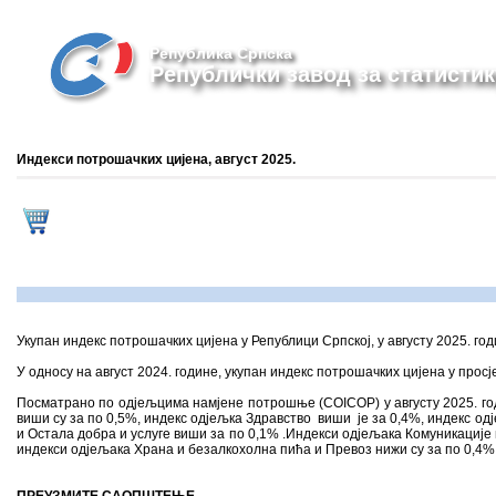
Република Српска
Републички завод за статистик
Индекси потрошачких цијена, август 2025.
Укупан индекс потрошачких цијена у Републици Српској, у августу 2025. год
У односу на август 2024. године, укупан индекс потрошачких цијена у просје
Посматрано по одјељцима намјене потрошње (COICOP) у августу 2025. год
виши су за по 0,5%, индекс одјељка Здравство виши је за 0,4%, индекс одј
и Остала добра и услуге виши за по 0,1% .Индекси одјељака Комуникације
индекси одјељака Храна и безалкохолна пића и Превоз нижи су за по 0,4% 