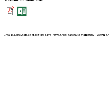
ПРЕУЗМИТЕ САОПШТЕЊЕ
Страница преузета са званичног сајта Републичког завода за статистику - www.rzs.r