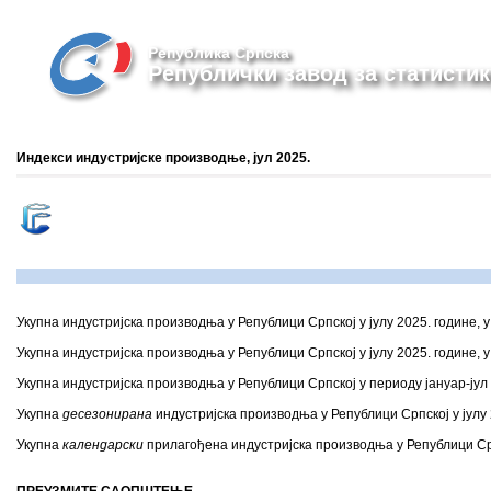
Република Српска
Републички завод за статистик
Индекси индустријске производње, јул 2025.
Укупна
индустријска производња у Републици Српској у јулу 2025. године, 
Укупна
индустријска производња у Републици Српској у јулу 2025. године, у
Укупна
индустријска производња у Републици Српској у периоду јануар-јул
Укупна
десезонирана
индустријска производња у Републици Српској у јулу 2
Укупна
календарски
прилагођена индустријска производња у Републици Српс