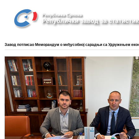
Република Српска
Републички завод за статистик
Завод потписао Меморандум о међусобној сарадњи са Удружењем еконо