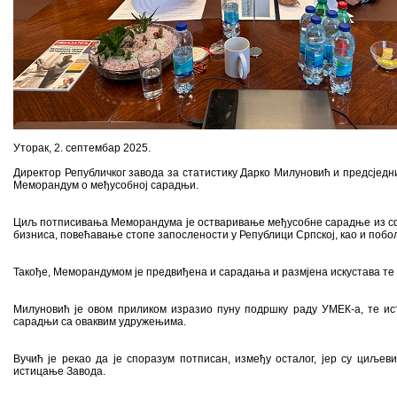
Уторак, 2. септембар 2025.
Директор Републичког завода за статистику Дарко Милуновић и предсјед
Меморандум о међусобној сарадњи.
Циљ потписивања Меморандума је остваривање међусобне сарадње из сфе
бизниса, повећавање стопе запослености у Републици Српској, као и поб
Такође, Меморандумом је предвиђена и сарадања и размјена искустава те
Милуновић је овом приликом изразио пуну подршку раду УМЕК-а, те ист
сарадњи са оваквим удружењима.
Вучић је рекао да је споразум потписан, између осталог, јер су циље
истицање Завода.