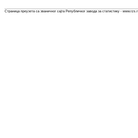
Страница преузета са званичног сајта Републичког завода за статистику - www.rzs.r