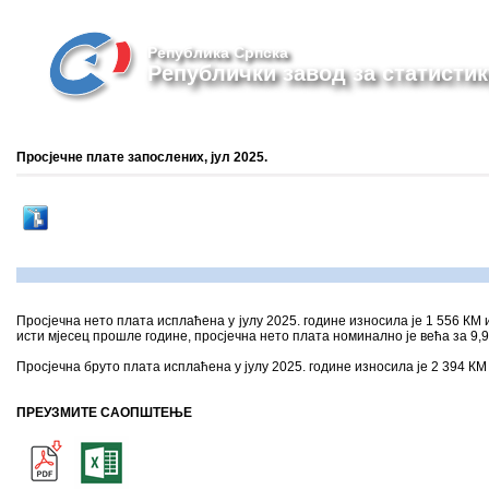
Република Српска
Републички завод за статистик
Просјечне плате запослених, јул 2025.
Просјечна нето плата исплаћена у јулу 2025. године износила је 1 556 КМ 
исти мјесец прошле године, просјечна нето плата номинално је већа за 9,9
Просјечна бруто плата исплаћена у јулу 2025. године износила је 2 394 К
ПРЕУЗМИТЕ САОПШТЕЊЕ