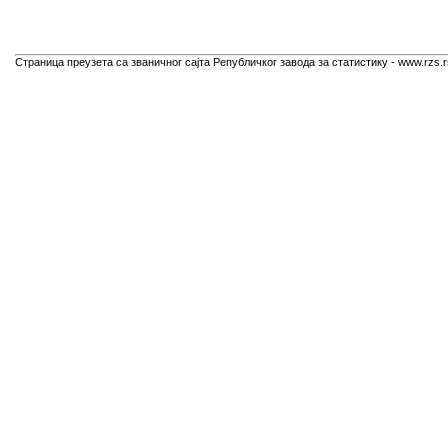
Страница преузета са званичног сајта Републичког завода за статистику - www.rzs.r