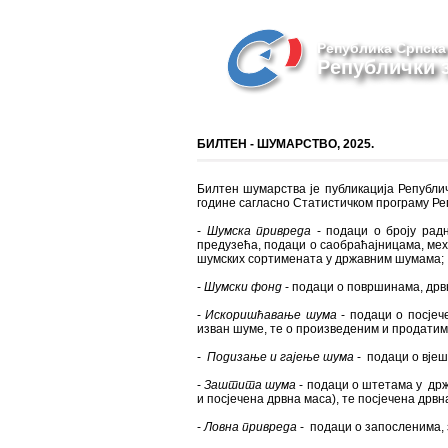
Република Српска
Републички з
БИЛТЕН - ШУМАРСТВО, 2025.
Билтен шумарства је публикација Републич
године сагласно Статистичком програму Реп
-
Шумска привреда
- подаци о броју радн
предузећа, подаци о саобраћајницама, ме
шумских сортимената у државним шумама;
-
Шумски фонд
- подаци о површинама, дрв
-
Искоришћавање шума
- подаци о посјеч
изван шуме, те о произведеним и продати
-
Подизање и гајење шума
- подаци о вје
-
Заштита шума
- подаци о штетама у др
и посјечена дрвна маса), те посјечена др
-
Ловна привреда
- подаци о запосленимa, 