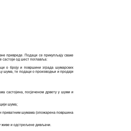
овне привреде. Подаци се прикупљају сваке
е састоји од шест поглавља:
аци о броју и површини зграда шумарских
у шума, те подаци о производњи и продаји
ама састојина, посјеченом дрвету у шуми и
цији шума;
 и приватним шумама (опожарена површина
њу живе и одстрељене дивљачи.