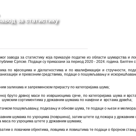
авод за статистику
ког завода за статистику која приказује податке из области шумарства и л
ублике Српске. Подаци су приказани за период 2020 - 2024. година. Билтен с
ика по мјесецима и дјелатностима и по квалификацији и стручности, под
ханизацији и превозним средствима, подаци о пошумљавању и искоришћавањ
ним залихама и запреминском прирасту по категоријама шума;
еној бруто дрвној маси по извршиоцима сјече, по категоријама шума и врст
м шумским сортиментима у државним шумама по намјени и врстама дрвећа;
штачком пошумљавању, подизању и обнови шума, те подаци о њези и мелиора
жавним шумама по узроцима (површина), затим штете од пожара у државним
вна маса по узроцима штете у државним шумама;
затим о ловачким објектима, ловцима и ловиштима те подаци о бројном ста