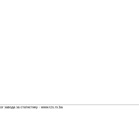
г завода за статистику - www.rzs.rs.ba