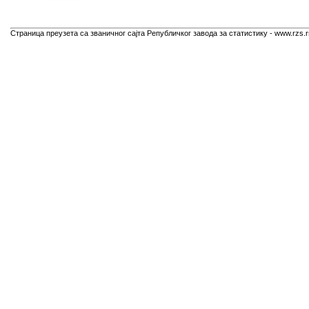
Страница преузета са званичног сајта Републичког завода за статистику - www.rzs.r