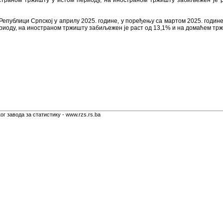
траном тржишту у истом периоду, на иностраном тржишту забиљежен је р
епублици Српској у априлу 2025. године, у поређењу са мартом 2025. године
иоду, на иностраном тржишту забиљежен је раст од 13,1% и на домаћем трж
г завода за статистику - www.rzs.rs.ba