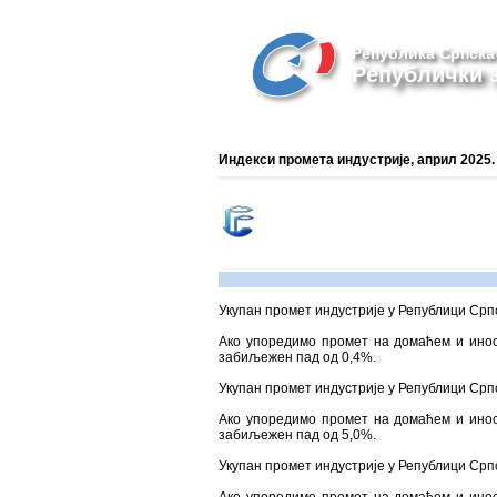
Република Српска
Републички з
Индекси промета индустријe, април 2025.
Укупан промет индустрије у Републици Српск
Ако упоредимо промет на домаћем и инос
забиљежен пад од 0,4%.
Укупан промет индустрије у Републици Српск
Ако упоредимо промет на домаћем и инос
забиљежен пад од 5,0%.
Укупан промет индустрије у Републици Српс