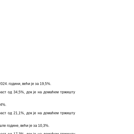
24. години, већи је за 19,5%.
аст од 34,5%, док је на домаћем тржишту
,4%.
аст од 21,1%, док је на домаћем тржишту
ле године, већи је за 10,3%.