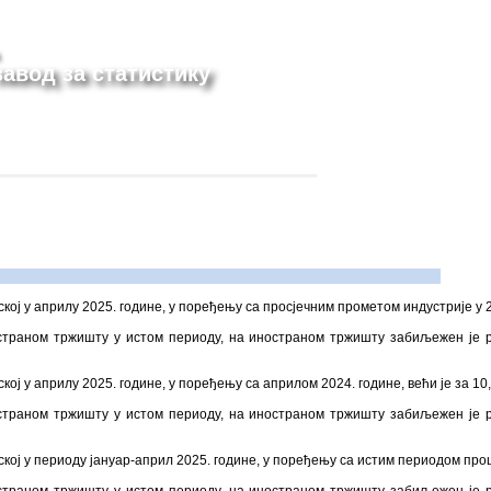
авод за статистику
ој у априлу 2025. године, у поређењу са просјечним прометом индустрије у 20
траном тржишту у истом периоду, на иностраном тржишту забиљежен је р
ој у априлу 2025. године, у поређењу са априлом 2024. године, већи је за 10
траном тржишту у истом периоду, на иностраном тржишту забиљежен је р
кој у периоду јануар-април 2025. године, у поређењу са истим периодом прош