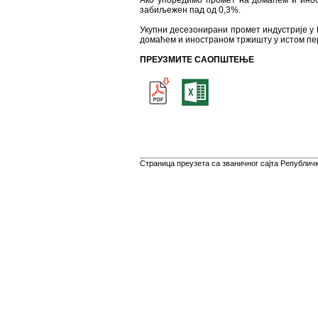
Ако упоредимо промет на домаћем и инос
забиљежен пад од 0,3%.
Укупни десезонирани промет индустрије у Р
домаћем и иностраном тржишту у истом пер
ПРЕУЗМИТЕ САОПШТЕЊЕ
Страница преузета са званичног сајта Републичко