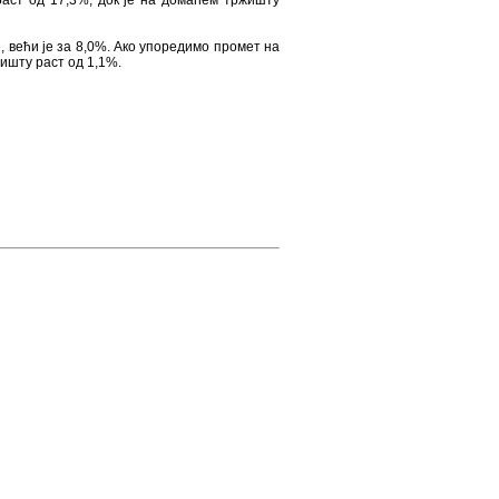
аст од 17,3%, док је на домаћем тржишту
, већи је за 8,0%. Ако упоредимо промет на
ишту раст од 1,1%.