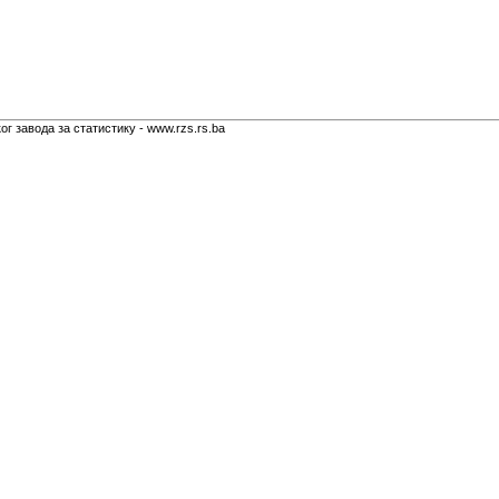
г завода за статистику - www.rzs.rs.ba