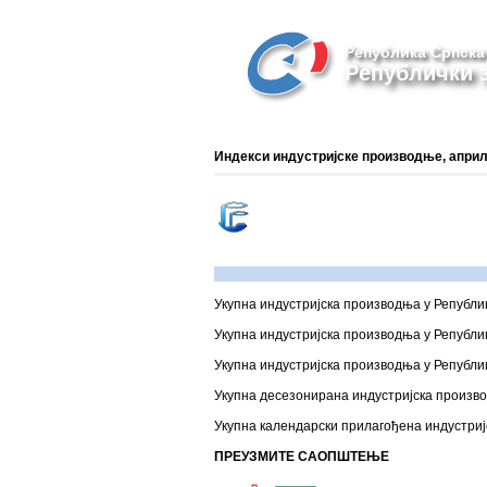
Република Српска
Републички з
Индекси индустријске производње, април
Укупна индустријска производња у Републиц
Укупна индустријска производња у Републиц
Укупна индустријска производња у Републиц
Укупна десезонирана индустријска производ
Укупна календарски прилагођена индустријс
ПРЕУЗМИТЕ САОПШТЕЊЕ