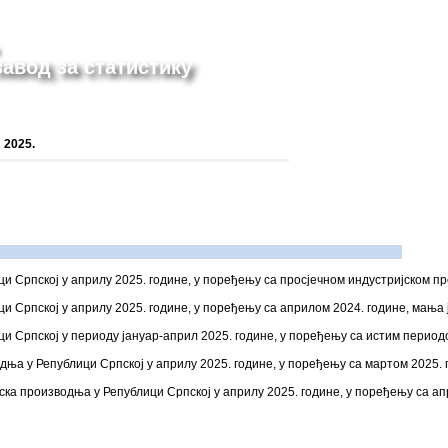
авод за статистику
 2025.
и Српској у априлу 2025. године, у поређењу са просјечном индустријском пр
и Српској у априлу 2025. године, у поређењу са априлом 2024. године, мања ј
и Српској у периоду јануар-април 2025. године, у поређењу са истим период
ња у Републици Српској у априлу 2025. године, у поређењу са мартом 2025. го
ка производња у Републици Српској у априлу 2025. године, у поређењу са апр