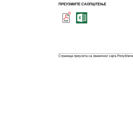
ПРЕУЗМИТЕ САОПШТЕЊЕ
Страница преузета са званичног сајта Републичко