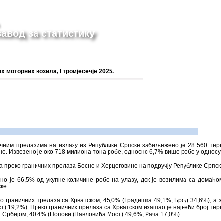
авод за статистику
 моторних возила, I тромјесечје 2025.
ничним прелазима на излазу из Републике Српске забиљежено је 28 560 тер
не. Извезено је око 718 милиона тона робе, односно 6,7% више робе у односу
на преко граничних прелаза Босне и Херцеговине на подручју Републике Српск
но је 66,5% од укупне количине робе на улазу, док је возилима са домаћо
ке.
ко граничних прелаза са Хрватском, 45,0% (Градишка 49,1%, Брод 34,6%), а 
т) 19,2%). Преко граничних прелаза са Хрватском изашао је највећи број тер
а Србијом, 40,4% (Попови (Павловића Мост) 49,6%, Рача 17,0%).