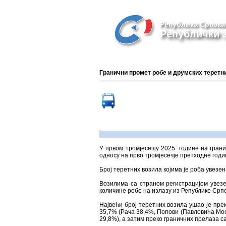
Република Српска
Републички з
Гранични промет робе и друмских теретних
У првом тромјесечју 2025. године на гра
односу на прво тромјесечје претходне годи
Број теретних возила којима је роба увезе
Возилима са страном регистрацијом увезе
количине робе на излазу из Републике Српс
Највећи број теретних возила ушао је пре
35,7% (Рача 38,4%, Попови (Павловића Мос
29,8%), а затим преко граничних прелаза с