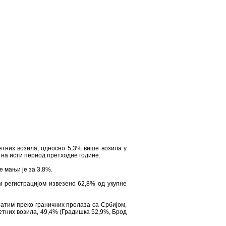
етних возила, односно 5,3% више возила у
 на исти период претходне године.
е мањи је за 3,8%.
м регистрацијом извезено 62,8% од укупне
затим преко граничних прелаза са Србијом,
етних возила, 49,4% (Градишка 52,9%, Брод