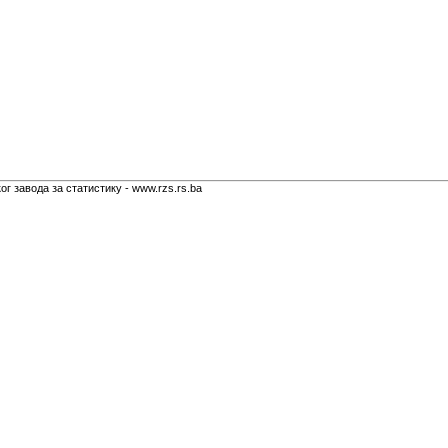
г завода за статистику - www.rzs.rs.ba