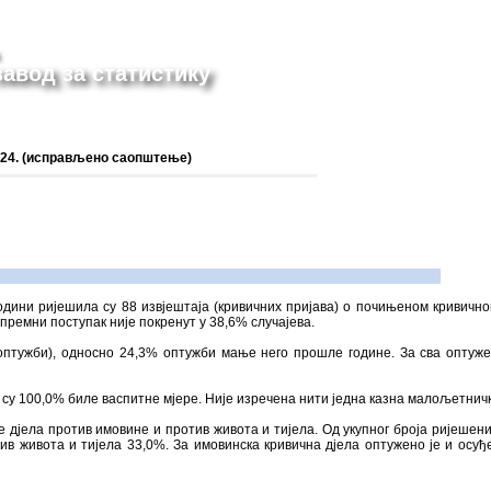
авод за статистику
024. (исправљено саопштење)
одини ријешила су 88 извјештаја (кривичних пријава) о почињеном кривичн
ипремни поступак није покренут у 38,6% случајева.
(оптужби), односно 24,3% оптужби мање него прошле године. За сва опту
х су 100,0% биле васпитне мјере. Није изречена нити једна казна малољетничк
пе дјела против имовине и против живота и тијела. Од укупног броја ријешен
тив живота и тијела 33,0%. За имовинска кривична дјела оптужено је и осу