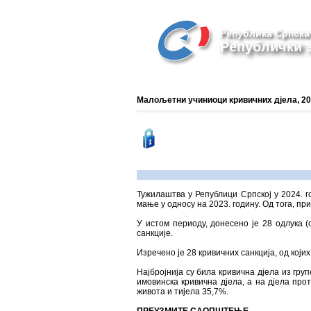
Република Српска
Републички з
Малољетни учиниоци кривичних дјела, 2
Тужилаштва у Републици Српској у 2024. г
мање у односу на 2023. годину. Од тога, пр
У истом периоду, донесенo je 28 одлукa 
санкције.
Изречено је 28 кривичних санкција, од који
Најбројнија су била кривична дјела из гру
имовинска кривична дјела, а на дјела про
живота и тијела 35,7%.