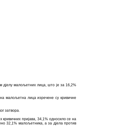
ом дјелу малољетних лица, што је за 16,2%
жена малољетна лица изречене су кривичне
ог затвора.
их кривичних пријава, 34,1% односило се на
ђено 32,1% малољетника, а за дјела против