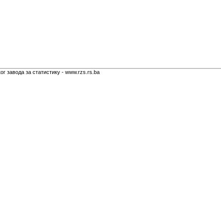
г завода за статистику - www.rzs.rs.ba