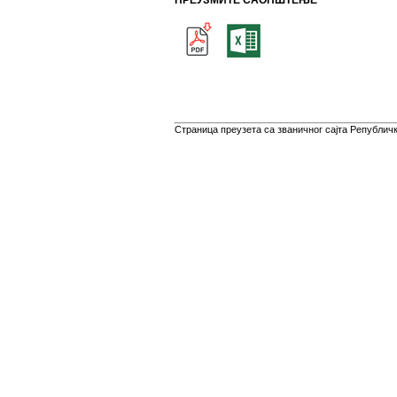
ПРЕУЗМИТЕ САОПШТЕЊЕ
Страница преузета са званичног сајта Републичко