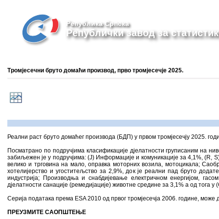
Република Српска
Републички завод за статистик
Тромјесечни бруто домаћи производ, прво тромјесечје 2025.
Реални раст бруто домаћег производа (БДП) у првом тромјесечју 2025. годин
Посматрано по подручјима класификације дјелатности груписаним на ниво
забиљежен је у подручјима: (Ј) Информације и комуникације за 4,1%, (R, S)
велико и трговина на мало, оправка моторних возила, мотоцикала; Сао
хотелијерство и угоститељство за 2,9%, док је реални пад бруто додат
индустрија; Производња и снабдијевање електричном енергијом, гасо
дјелатности санације (ремедијације) животне средине за 3,1% а од тога у 
Серија података према ESA 2010 од првог тромјесечја 2006. године, може 
ПРЕУЗМИТЕ САОПШТЕЊЕ