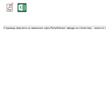
Страница преузета са званичног сајта Републичког завода за статистику - www.rzs.r