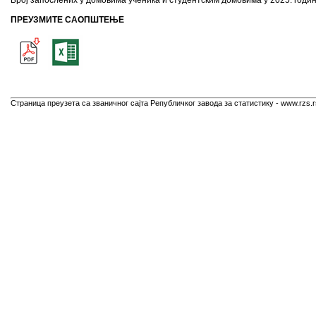
Број запослених у домовима ученика и студентским домовима у 2025. години 
ПРЕУЗМИТЕ САОПШТЕЊЕ
Страница преузета са званичног сајта Републичког завода за статистику - www.rzs.r