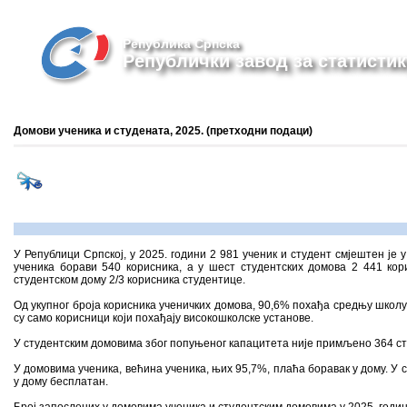
Република Српска
Републички завод за статистик
Домови ученика и студената, 2025. (претходни подаци)
У Републици Српској, у 2025. години 2 981 ученик и студент смјештен је у
ученика борави 540 корисника, а у шест студентских домова 2 441 кор
студентском дому 2/3 корисника студентице.
Од укупног броја корисника ученичких домова, 90,6% похађа средњу школу
су само корисници који похађају високошколске установе.
У студентским домовима због попуњеног капацитета није примљено 364 ст
У домовима ученика, већина ученика, њих 95,7%, плаћа боравак у дому. У 
у дому бесплатан.