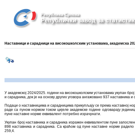
Република Српска
Републички завод за статистик
Наставници и сарадници на високошколским установама, академска 202
У академској 2024/2025. години на високошколским установама укупан број 
и сарадника, док је на основу других уговора ангажовано 937 наставника и 
Подаци о наставницима и сарадницима прикупљају се према наставној норм
раде са пуном нормом током цијеле академске године одговарају јединиц
пуне наставне норме еквивалент потребно израчунати.
Укупан број наставника и сарадника изражен еквивалентом пуне запосленос
898 наставника и сарадника. Са краћом од пуне наставне норме радило
259,4.