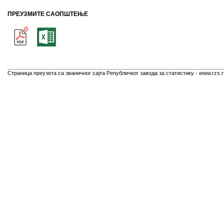
ПРЕУЗМИТЕ САОПШТЕЊЕ
Страница преузета са званичног сајта Републичког завода за статистику - www.rzs.r