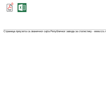
Страница преузета са званичног сајта Републичког завода за статистику - www.rzs.r