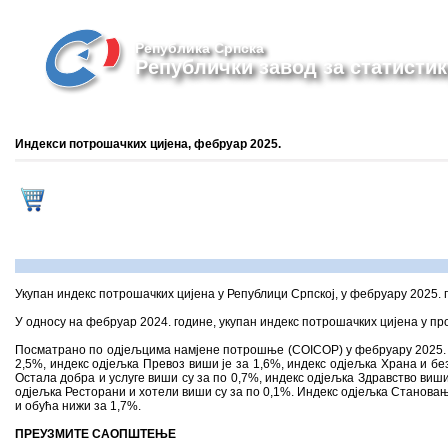
Република Српска
Републички завод за статистик
Индекси потрошачких цијена, фебруар 2025.
Укупан индекс потрошачких цијена у Републици Српској, у фебруару 2025. г
У односу на фебруар 2024. године, укупан индекс потрошачких цијена у про
Посматрано по одјељцима намјене потрошње (COICOP) у фебруару 2025. го
2,5%, индекс одјељка Превоз виши је за 1,6%, индекс одјељка Храна и бе
Остала добра и услуге виши су за по 0,7%, индекс одјељка Здравство виши
одјељка Ресторани и хотели виши су за по 0,1%. Индекс одјељка Становањ
и обућа нижи за 1,7%.
ПРЕУЗМИТЕ САОПШТЕЊЕ