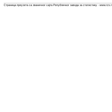
Страница преузета са званичног сајта Републичког завода за статистику - www.rzs.r