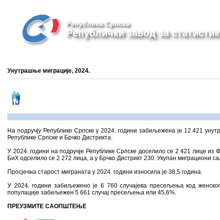
Република Српска
Републички завод за статистик
Унутрашње миграције, 2024.
На подручју Републике Српске у 2024. години забиљежена је 12 421 унут
Републике Српске и Брчко Дистрикта.
У 2024. години на подручјe Републике Српске доселило се 2 421 лице из 
БиХ одселило се 2 272 лица, а у Брчко Дистрикт 230. Укупан миграциони са
Просјечна старост миграната у 2024. години износила је 38,5 година.
У 2024. години забиљежено је 6 760 случајева пресељења код женског 
популације забиљежен 5 661 случај пресељења или 45,6%.
ПРЕУЗМИТЕ САОПШТЕЊЕ