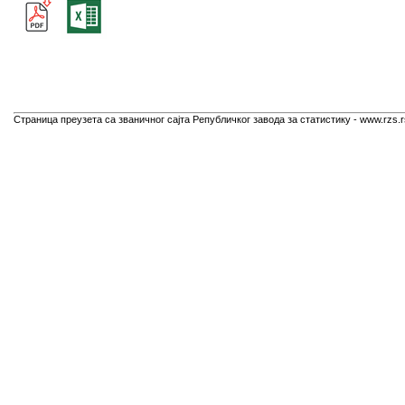
Страница преузета са званичног сајта Републичког завода за статистику - www.rzs.r