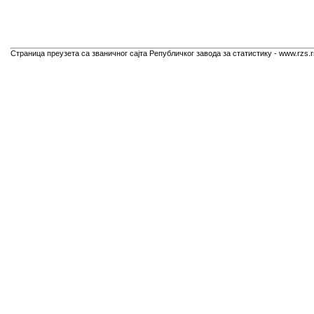
Страница преузета са званичног сајта Републичког завода за статистику - www.rzs.r