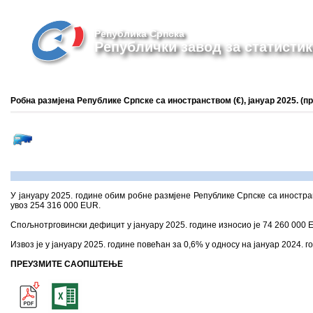
Република Српска
Републички завод за статистик
Робна размјена Републике Српске са иностранством (€), јануар 2025. (п
У јануару 2025. године обим робне размјене Републике Српске са иностра
увоз 254 316 000 ЕUR.
Спољнотрговински дефицит у јануару 2025. године износио је 74 260 000 Е
Извоз је у јануару 2025. године повећан за 0,6% у односу на јануар 2024. го
ПРЕУЗМИТЕ САОПШТЕЊЕ