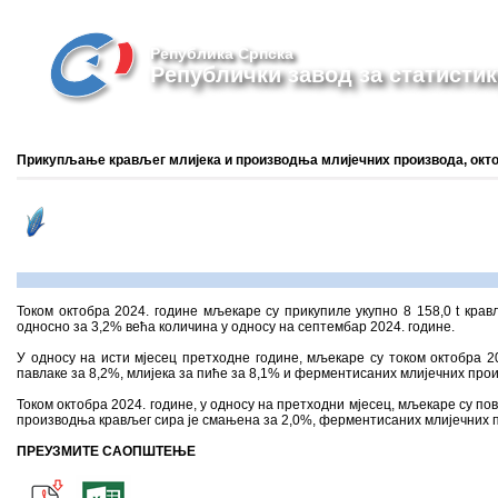
Република Српска
Републички завод за статистик
Прикупљање крављег млијека и производња млијечних производа, окто
Током октобра 2024. године мљекаре су прикупиле укупно 8 158,0 t крав
односно за 3,2% већа количина у односу на септембар 2024. године.
У односу на исти мјесец претходне године, мљекаре су током октобра 
павлаке за 8,2%, млијека за пиће за 8,1% и ферментисаних млијечних прои
Током октобра 2024. године, у односу на претходни мјесец, мљекаре су п
производња крављег сира је смањена за 2,0%, ферментисаних млијечних п
ПРЕУЗМИТЕ САОПШТЕЊЕ