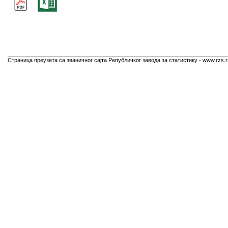
Страница преузета са званичног сајта Републичког завода за статистику - www.rzs.r