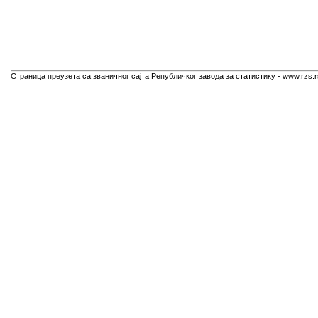
Страница преузета са званичног сајта Републичког завода за статистику - www.rzs.r