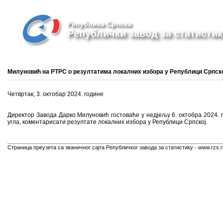
Република Српска
Републички завод за статистик
Милуновић на РТРС о резултатима локалних избора у Републици Српск
Четвртак, 3. октобар 2024. године
Директор Завода Дарко Милуновић гостоваће у недјељу 6. октобра 2024. го
угла, коментарисати резултате локалних избора у Републици Српској.
Страница преузета са званичног сајта Републичког завода за статистику - www.rzs.r