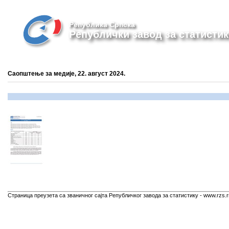
Република Српска
Републички завод за статистик
Саопштење за медије, 22. август 2024.
Страница преузета са званичног сајта Републичког завода за статистику - www.rzs.r